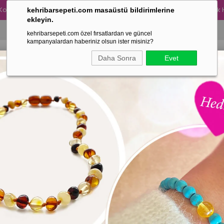
Kolye Alımına 300 TL Değerinde Turkuaz Taşlı Kehribar Yetişkin Bileklik
kehribarsepeti.com masaüstü bildirimlerine
ekleyin.
kehribarsepeti.com özel fırsatlardan ve güncel
kampanyalardan haberiniz olsun ister misiniz?
Daha Sonra
Evet
ANNE ÜRÜNLERİMİZ
BABA ÜRÜNLERİMİZ
ÇOK SATANL
Yeni Üyelik
Soyadınız