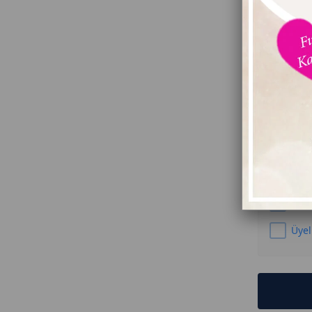
E-post
Şifre
Şehir S
Kamp
isti
Kamp
Üyel