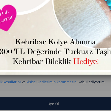
a Adresiniz
eçiniz
İlçe Seçiniz
anya, duyuru, bilgilendirmelerden e-posta ile haberdar olmak
yorum.
anya, duyuru, bilgilendirmelerden sms ile haberdar olmak istiyo
ik koşullarını
ve
kişisel verilerimin korunmasını
kabul ediyorum.
Üye Ol