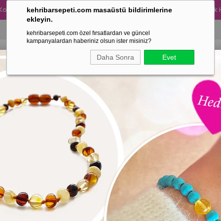
Kolye Alımına 300 TL Değerinde Turkuaz Taşlı Kehribar Yetişkin Bileklik
kehribarsepeti.com masaüstü bildirimlerine
ekleyin.
kehribarsepeti.com özel fırsatlardan ve güncel
kampanyalardan haberiniz olsun ister misiniz?
Daha Sonra
Evet
ANNE ÜRÜNLERİMİZ
BABA ÜRÜNLERİMİZ
ÇOK SATANL
Gereçleri
Fiyata Göre (Azalan)
Ürün Adına Göre (A>Z)
Ürün Adına Göre (Z