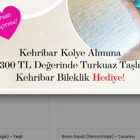
KENDI
TÜKENDI
şık) – Yeşil
Boon Squirt (Sıkma Kaşık) – Turuncu