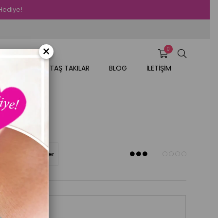
 Hediye!
×
0
AR
DOĞAL TAŞ TAKILAR
BLOG
İLETİŞİM
<A)
Stoktakiler