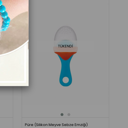
TÜKENDI
Püre (Silikon Meyve Sebze Emziği)