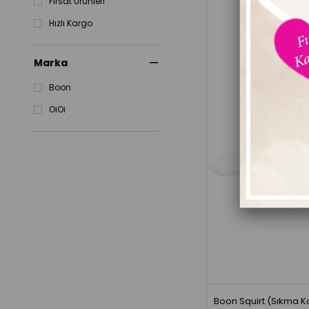
Fırsat Ürünleri
Hızlı Kargo
Marka
Boon
OiOi
TÜ
Boon Squirt (Sıkma Ka