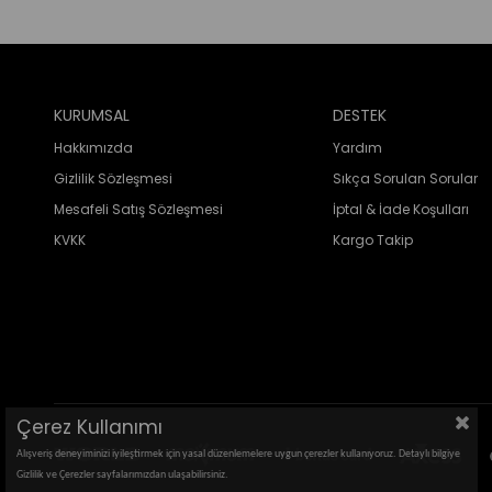
KURUMSAL
DESTEK
Hakkımızda
Yardım
Gizlilik Sözleşmesi
Sıkça Sorulan Sorular
Mesafeli Satış Sözleşmesi
İptal & İade Koşulları
KVKK
Kargo Takip
Çerez Kullanımı
Alışveriş deneyiminizi iyileştirmek için yasal düzenlemelere uygun çerezler kullanıyoruz. Detaylı bilgiye
Gizlilik ve Çerezler sayfalarımızdan ulaşabilirsiniz.