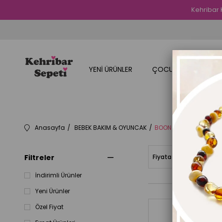
Kehribar 
YENİ ÜRÜNLER
ÇOCUK ÜRÜNLERİMİZ
Anasayfa
BEBEK BAKIM & OYUNCAK
BOON Bebek Beslenme 
Filtreler
Fiyata Göre (Artan)
İndirimli Ürünler
Yeni Ürünler
Özel Fiyat