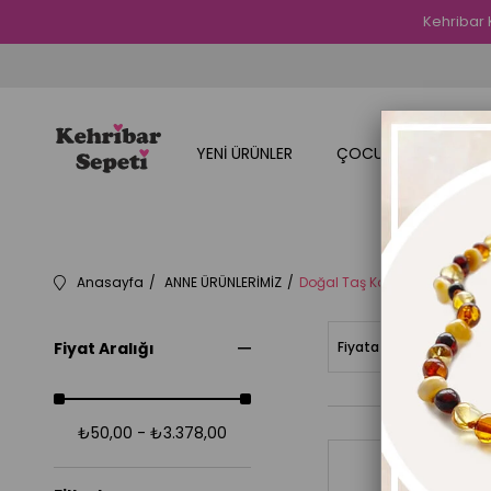
Kehribar 
YENİ ÜRÜNLER
ÇOCUK ÜRÜNLERİMİZ
Anasayfa
ANNE ÜRÜNLERİMİZ
Doğal Taş Kolye ve Bileklik
Fiyat Aralığı
Fiyata Göre (Artan)
₺50,00 - ₺3.378,00