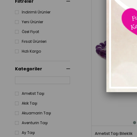
Filtreler
İndirimli Ürünler
Yeni Ürünler
Özel Fiyat
Fırsat Ürünleri
Hızlı Kargo
Kategoriler
Ametist Taşı
Akik Taşı
Akuamarin Taşı
Aventurin Taşı
Ay Taşı
Ametist Taşı Bileklik