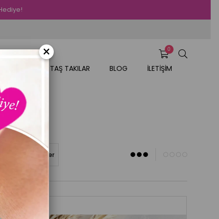
 Hediye!
×
0
AR
DOĞAL TAŞ TAKILAR
BLOG
İLETİŞİM
<A)
Stoktakiler