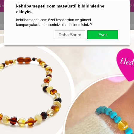
Kolye Alımına 300 TL Değerinde Turkuaz Taşlı Kehribar Yetişkin Bileklik
kehribarsepeti.com masaüstü bildirimlerine
ekleyin.
kehribarsepeti.com özel fırsatlardan ve güncel
kampanyalardan haberiniz olsun ister misiniz?
Daha Sonra
Evet
ANNE ÜRÜNLERİMİZ
BABA ÜRÜNLERİMİZ
ÇOK SATANL
Fiyata Göre (Azalan)
Ürün Adına Göre (A>Z)
Ürün Adına Göre (Z