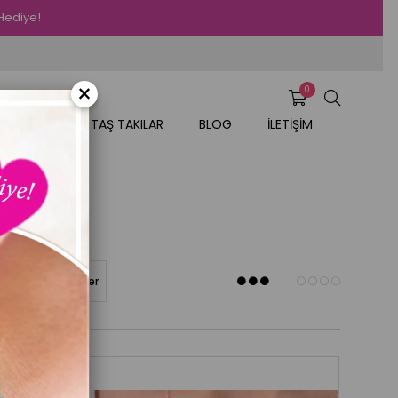
 Hediye!
×
0
AR
DOĞAL TAŞ TAKILAR
BLOG
İLETİŞİM
<A)
Stoktakiler