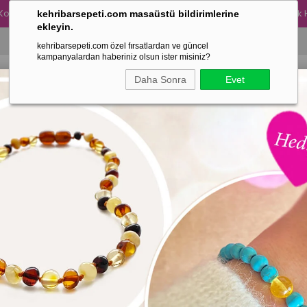
Kolye Alımına 300 TL Değerinde Turkuaz Taşlı Kehribar Yetişkin Bileklik
kehribarsepeti.com masaüstü bildirimlerine
ekleyin.
kehribarsepeti.com özel fırsatlardan ve güncel
kampanyalardan haberiniz olsun ister misiniz?
Daha Sonra
Evet
ANNE ÜRÜNLERİMİZ
BABA ÜRÜNLERİMİZ
ÇOK SATANL
Fiyata Göre (Azalan)
Ürün Adına Göre (A>Z)
Ürün Adına Göre (Z