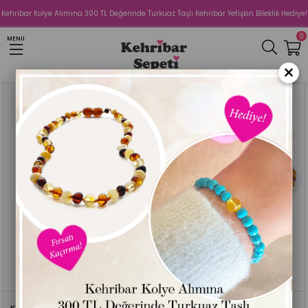
Kehribar Kolye Alımına 300 TL Değerinde Turkuaz Taşlı Kehribar Yetişkin Bileklik Hediye!
Anasayfa
BABA ÜRÜNLERİMİZ
Kehribar Baba Bileklik
0
MENU
Sıralama
Filtreleme
×