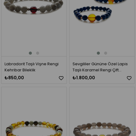
Labradorit Taşlı Vişne Rengi
Sevgililer Gününe Özel Lapis
Kehribar Bileklik
Taşlı Karamel Rengi Çift
Kehribar Bileklik
₺850,00
₺1.800,00