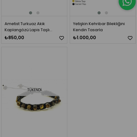
Ametist Turkuaz Akik
Yetişkin Kehribar Bilekliğini
Kaplangözü Lapis Taşlı
Kendin Tasarla
Karamel Rengi Baba Kehribar
₺850,00
₺1.000,00
Bileklik
TÜKENDI