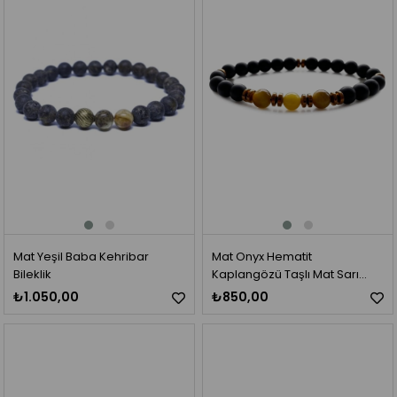
Mat Yeşil Baba Kehribar
Mat Onyx Hematit
Bileklik
Kaplangözü Taşlı Mat Sarı
Kehribar Bileklik
₺1.050,00
₺850,00