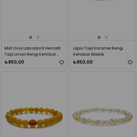
Mat Onyx Labradorit Hematit
Lapis Taşlı Karamel Rengi
Taşlı Limon Rengi Kehribar
Kehribar Bileklik
Bileklik
₺850,00
₺850,00